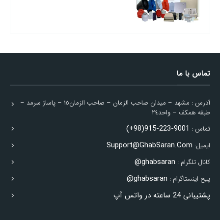
تماس با ما
آدرس : مشهد – ميدان صاحب الزمان – صاحب الزمان١٥ – پاساژ سرمد –
طبقه همكف – واحد٢٤
9001-223-915(98+)
تماس :
Support@GhabSaran.Com
ایمیل:
ghabsaran@
کانال تلگرام :
ghabsaran@
پیج اینستاگرام :
پشتیبانی 24 ساعته در واتس آپ