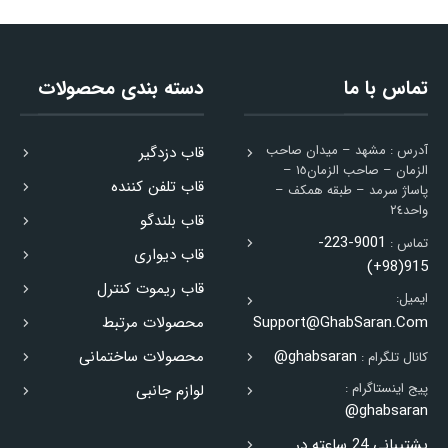
تماس با ما
دسته بندی محصولات
آدرس : مشهد – ميدان صاحب
قاب دزدگیر
الزمان – صاحب الزمان١٥ –
قاب تلفن کننده
پاساژ سرمد – طبقه همكف –
واحد٢٤
قاب بلندگو
9001-223-
تماس :
قاب دیواری
915(98+)
قاب ریموت کنترل
ایمیل:
Support@GhabSaran.Com
محصولات مرتبط
ghabsaran@
محصولات ساختمانی
کانال تلگرام :
پیج اینستاگرام :
لوازم جانبی
ghabsaran@
پشتیبانی 24 ساعته در