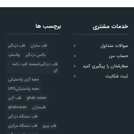
برچسب ها
خدمات مشتری
سوالات متداول
قاب ساران
قاب دزدگیر
باکس دزدگیر
واتساپ
حساب من
قاب دزدگیرباصفحه کلید دکمه
سفارشتان را پیگیری کنید
ای
ثبت شکایت
جعبه آژیر پلاستیکی
جعبه پلاستیکیUPS
ghab saran
قاب آژیر
قابساران
ghabsaran
قاب دستگاه دزدگیر
قاب پیزو
قاب دستگاه مرکزی